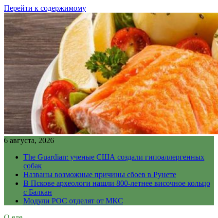
Перейти к содержимому
6 августа, 2026
The Guardian: ученые США создали гипоаллергенных
собак
Названы возможные причины сбоев в Рунете
В Пскове археологи нашли 800-летнее височное кольцо
с Балкан
Модули РОС отделят от МКС
О еде