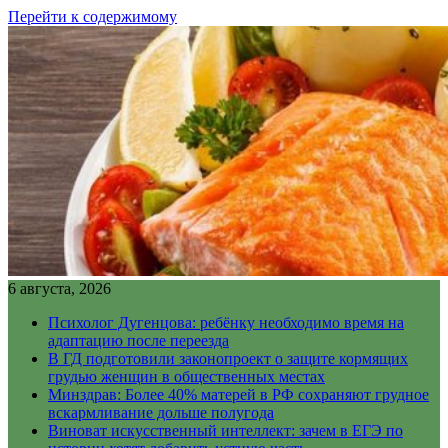
Перейти к содержимому
6 августа, 2026
Психолог Дугенцова: ребёнку необходимо время на
адаптацию после переезда
В ГД подготовили законопроект о защите кормящих
грудью женщин в общественных местах
Минздрав: Более 40% матерей в РФ сохраняют грудное
вскармливание дольше полугода
Виноват искусственный интеллект: зачем в ЕГЭ по