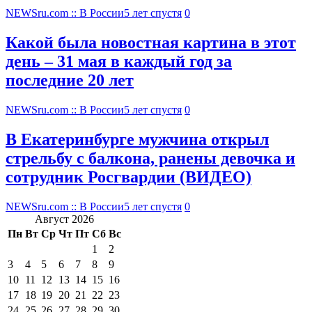
NEWSru.com :: В России
5 лет спустя
0
Какой была новостная картина в этот
день – 31 мая в каждый год за
последние 20 лет
NEWSru.com :: В России
5 лет спустя
0
В Екатеринбурге мужчина открыл
стрельбу с балкона, ранены девочка и
сотрудник Росгвардии (ВИДЕО)
NEWSru.com :: В России
5 лет спустя
0
Август 2026
Пн
Вт
Ср
Чт
Пт
Сб
Вс
1
2
3
4
5
6
7
8
9
10
11
12
13
14
15
16
17
18
19
20
21
22
23
24
25
26
27
28
29
30