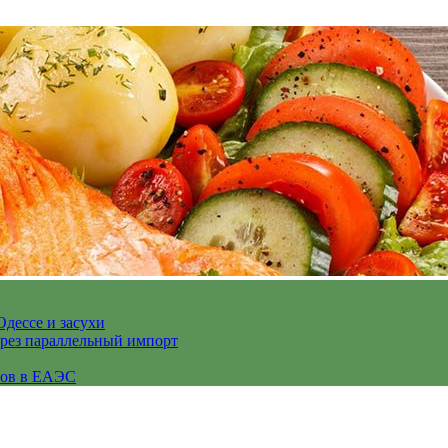
Одессе и засухи
ерез параллельный импорт
сов в ЕАЭС