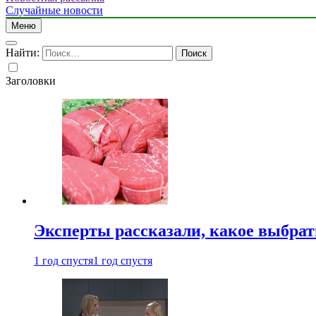
Случайные новости
Меню
Найти:
Заголовки
Эксперты рассказали, какое выбрат
1 год спустя
1 год спустя