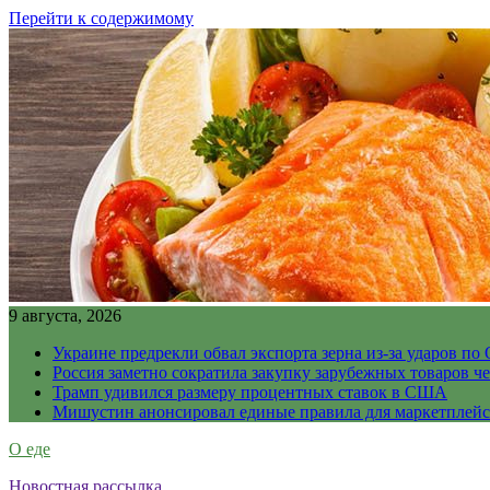
Перейти к содержимому
9 августа, 2026
Украине предрекли обвал экспорта зерна из-за ударов по 
Россия заметно сократила закупку зарубежных товаров ч
Трамп удивился размеру процентных ставок в США
Мишустин анонсировал единые правила для маркетплей
О еде
Новостная рассылка