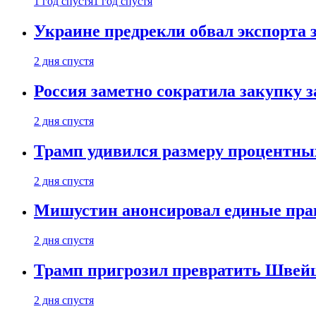
1 год спустя
1 год спустя
Украине предрекли обвал экспорта зе
2 дня спустя
Россия заметно сократила закупку 
2 дня спустя
Трамп удивился размеру процентны
2 дня спустя
Мишустин анонсировал единые пра
2 дня спустя
Трамп пригрозил превратить Швей
2 дня спустя