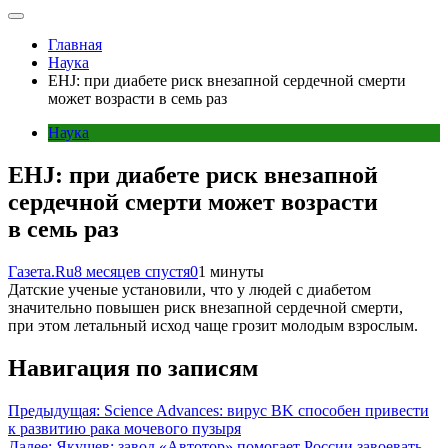
Главная
Наука
EHJ: при диабете риск внезапной сердечной смерти
может возрасти в семь раз
Наука
EHJ: при диабете риск внезапной
сердечной смерти может возрасти
в семь раз
Газета.Ru
8 месяцев спустя
0
1 минуты
Датские ученые установили, что у людей с диабетом
значительно повышен риск внезапной сердечной смерти,
при этом летальный исход чаще грозит молодым взрослым.
Навигация по записям
Предыдущая:
Science Advances: вирус BK способен привести
к развитию рака мочевого пузыря
Далее:
Якушев: завод «Автотор» помогает России завоевать