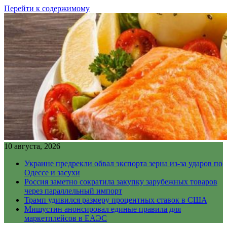
Перейти к содержимому
10 августа, 2026
Украине предрекли обвал экспорта зерна из-за ударов по
Одессе и засухи
Россия заметно сократила закупку зарубежных товаров
через параллельный импорт
Трамп удивился размеру процентных ставок в США
Мишустин анонсировал единые правила для
маркетплейсов в ЕАЭС