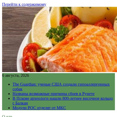
Перейти к содержимому
6 августа, 2026
The Guardian: ученые США создали гипоаллергенных
собак
Названы возможные причины сбоев в Рунете
В Пскове археологи нашли 800-летнее височное кольцо
с Балкан
Модули РОС отделят от МКС
О еде