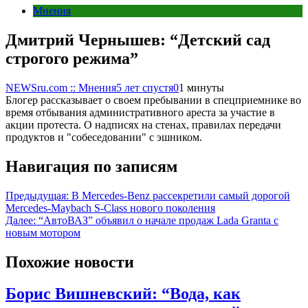
Мнения
Дмитрий Чернышев: “Детский сад
строгого режима”
NEWSru.com :: Мнения
5 лет спустя
0
1 минуты
Блогер рассказывает о своем пребывании в спецприемнике во
время отбывания административного ареста за участие в
акции протеста. О надписях на стенах, правилах передачи
продуктов и "собеседовании" с эшником.
Навигация по записям
Предыдущая:
В Mercedes-Benz рассекретили самый дорогой
Mercedes-Maybach S-Class нового поколения
Далее:
“АвтоВАЗ” объявил о начале продаж Lada Granta с
новым мотором
Похожие новости
Борис Вишневский: “Вода, как