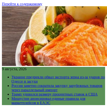
Перейти к содержимому
9 августа, 2026
Украине предрекли обвал экспорта зерна из-за ударов по
Одессе и засухи
Россия заметно сократила закупку зарубежных товаров
через параллельный импорт
Трамп удивился размеру процентных ставок в США
Мишустин анонсировал единые правила для
маркетплейсов в ЕАЭС