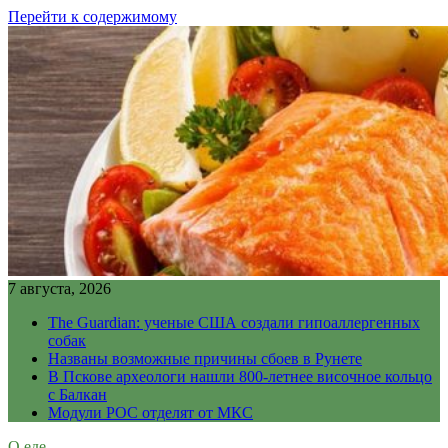
Перейти к содержимому
7 августа, 2026
The Guardian: ученые США создали гипоаллергенных
собак
Названы возможные причины сбоев в Рунете
В Пскове археологи нашли 800-летнее височное кольцо
с Балкан
Модули РОС отделят от МКС
О еде