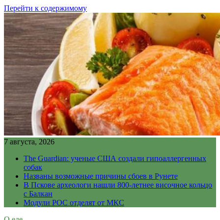
Перейти к содержимому
7 августа, 2026
The Guardian: ученые США создали гипоаллергенных
собак
Названы возможные причины сбоев в Рунете
В Пскове археологи нашли 800-летнее височное кольцо
с Балкан
Модули РОС отделят от МКС
О еде