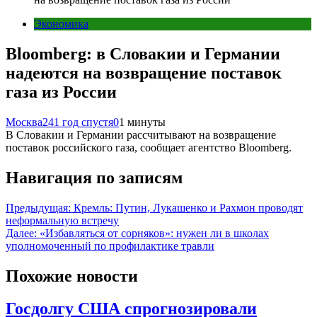
Экономика
Bloomberg: в Словакии и Германии
надеются на возвращение поставок
газа из России
Москва24
1 год спустя
0
1 минуты
В Словакии и Германии рассчитывают на возвращение
поставок российского газа, сообщает агентство Bloomberg.
Навигация по записям
Предыдущая:
Кремль: Путин, Лукашенко и Рахмон проводят
неформальную встречу
Далее:
«Избавляться от сорняков»: нужен ли в школах
уполномоченный по профилактике травли
Похожие новости
Госдолгу США спрогнозировали