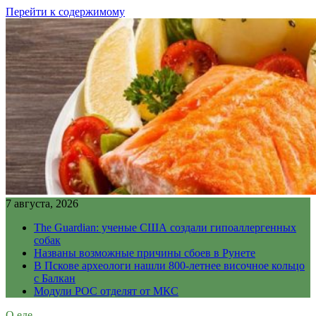
Перейти к содержимому
7 августа, 2026
The Guardian: ученые США создали гипоаллергенных
собак
Названы возможные причины сбоев в Рунете
В Пскове археологи нашли 800-летнее височное кольцо
с Балкан
Модули РОС отделят от МКС
О еде