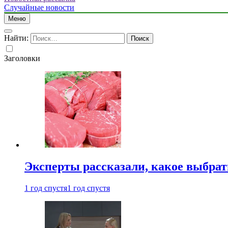
Случайные новости
Меню
Найти:
Заголовки
Эксперты рассказали, какое выбрат
1 год спустя
1 год спустя