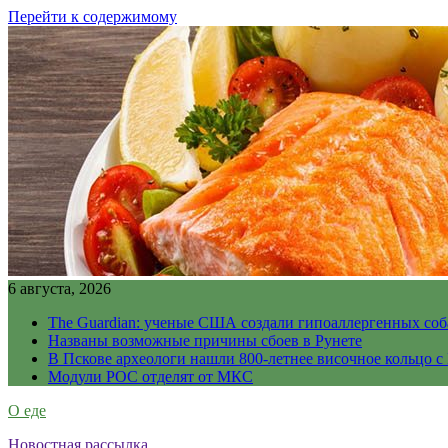
Перейти к содержимому
6 августа, 2026
The Guardian: ученые США создали гипоаллергенных соб
Названы возможные причины сбоев в Рунете
В Пскове археологи нашли 800-летнее височное кольцо с
Модули РОС отделят от МКС
О еде
Новостная рассылка