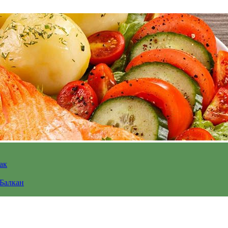
ак
 Балкан