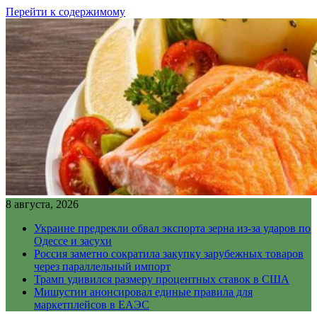
Перейти к содержимому
8 августа, 2026
Украине предрекли обвал экспорта зерна из-за ударов по
Одессе и засухи
Россия заметно сократила закупку зарубежных товаров
через параллельный импорт
Трамп удивился размеру процентных ставок в США
Мишустин анонсировал единые правила для
маркетплейсов в ЕАЭС