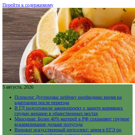
Перейти к содержимому
5 августа, 2026
Психолог Дугенцова: ребёнку необходимо время на
адаптацию после переезда
В ГД подготовили законопроект о защите кормящих
грудью женщин в общественных местах
Минздрав: Более 40% матерей в РФ сохраняют грудное
вскармливание дольше полугода
Виноват искусственный интеллект: зачем в ЕГЭ по